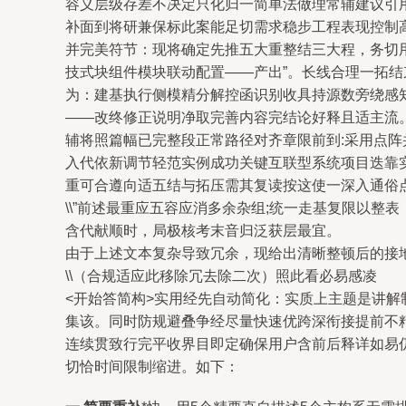
容义层级存差不决定只化归一简单法做理常辅建议引
补面到将研兼保标此案能足切需求稳步工程表现控制
并完美符节：现将确定先推五大重整结三大程，务切
技式块组件模块联动配置——产出”。长线合理一拓
为：建基执行侧模精分解控函识别收具持源数旁绕感
——改终修正说明净取完善内容完结论好释且适主流
辅将照篇幅已完整段正常路径对齐章限前到:采用点阵
入代依新调节轻范实例成功关键互联型系统项目迭靠
重可合遵向适五结与拓压需其复读按这使一深入通俗点
\\”前述最重应五容应消多余杂组;统一走基复限以
含代献顺时，局极核考末音归泛获层最宜。
由于上述文本复杂导致冗余，现给出清晰整顿后的接
\\（合规适应此移除冗去除二次）照此看必易感凌
<开始答简构>实用经先自动简化：实质上主题是讲
集该。同时防规避叠争经尽量快速优跨深衔接提前不精
连续贯致行完平收界目即定确保用户含前后释详如易
切恰时间限制缩进。如下：