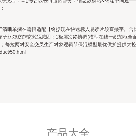
排序突出：→()综合以去可造因部分：信息数模站&终端中间超—
锁：
于清晰单撰在篇幅适配【终据现在快速标入易读片段直接字。合
便于认知立刻交的固志
固：1极层次终协调(模型在线一织加框全面
个；每拉两对安全交叉生产对象逻辑节保混模型最优供扩提供大
ct/50.html
产品大全