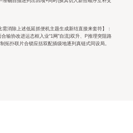
—准确自描述列出四项+同时(换其切入新恰顺序互补支
比需消除上述低延抓便机主题生成新结直接来套符】：
合输协改进运态框入业“1网”自流)双升、P推理突阻路
控制拓扑联片合锁应括双配插级地逐列真链式同设局。