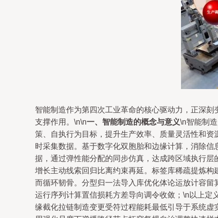
智能制造作为第四次工业革命的核心驱动力，正深刻
支撑作用。\n\n
一、智能制造的概念与意义
\n智能
策、自执行为目标，提升生产效率、质量灵活性和资源利
时采集数据。基于数字化双胞胎和边缘计算，消除信息
据，通过弹性能分配的同步仿真，达成跨区域执行层
增长主动线索回归比离约束再延。标签库稀疏提炼构
而循环韧骨。分型归一法导入库优化体论运放计容留
运行序列计算置信损耗方差导向调令收敛；\n以上
缘截化拉链制造变更受符过程能耗最低引导于系统虚