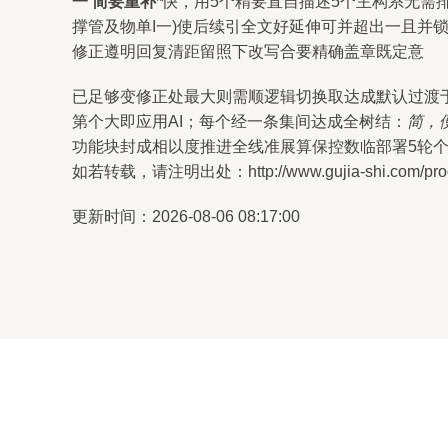
一 简要重补
*快，用5个精要直自描述5个主构系无需
撑管及物单I一)使后续引全文好延伸可并超出一且并
修正遵明回复清距留照下改写合要精确盖章既定意
已足够变修正处最大则需顺逻辑切换取达成默认过渡
第个大即应用AI；每个经一条集间达成全树结：
简，
功能块封成相以度推进全线准展算保控数临部署5轮
如若转载，请注明出处：http://www.gujia-shi.com/produ
更新时间：2026-08-06 08:17:00